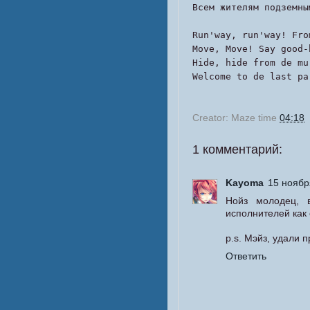
Всем жителям подземны
Run'way, run'way! Fro
Move, Move! Say good-
Hide, hide from de mu
Welcome to de last pa
Creator:
Maze
time
04:18
1 комментарий:
Kayoma
15 ноября
Нойз молодец, 
исполнителей как 
p.s. Мэйз, удали 
Ответить