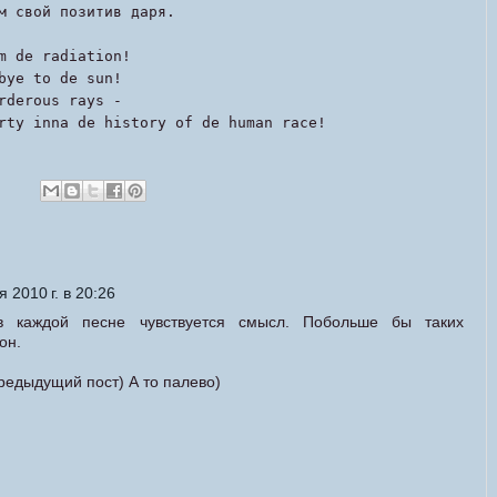
м свой позитив даря.
m de radiation!
bye to de sun!
rderous rays -
rty inna de history of de human race!
 2010 г. в 20:26
в каждой песне чувствуется смысл. Побольше бы таких
он.
предыдущий пост) А то палево)