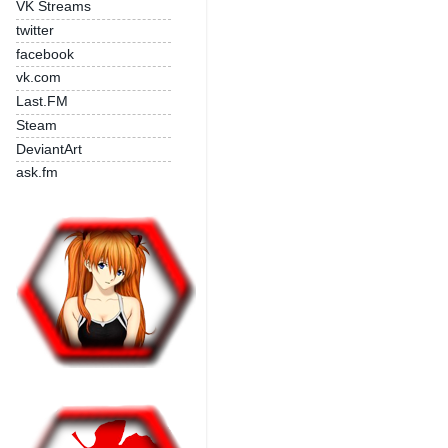
VK Streams
twitter
facebook
vk.com
Last.FM
Steam
DeviantArt
ask.fm