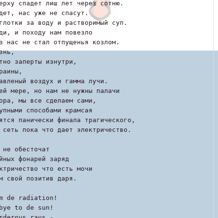
ерху спадет лиш лет через сотню.
дет, нас уже не спасут.
глотки за воду и растворимый суп.
ди, и походу нам повезло
з нас не стал отпущенья козлом.
знь,
тно заперты изнутри,
раины,
авленый воздух и гамма лучи.
ей мере, но нам не нужны палачи
ора, мы все сделаем сами,
упными способами крамсая
ятся панически финала трагического,
 сеть пока что дает электричество.
 не обесточат
йных фонарей заряд
ктричество что есть мочи
м свой позитив даря.
m de radiation!
bye to de sun!
rderous rays -