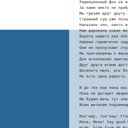
Радиоционный фон на в
За нами никто не прий
Мы грызем друг другу 
Страшный суд уже поза
Наказано зло, никто и
Нам дарована новая жи
Ворота нашего рая пло
Навеки герметично зад
Они не пропускают отр
Мы приговорены к высш
Для исполнения пригов
Друг друга всеми дост
Веселого мало, все бо
Но есть одна радость,
И до тех пор пока нас
Пока не догорит авари
Мы будем жечь тут эле
Всем жителям подземны
Run'way, run'way! Fro
Move, Move! Say good-
Hide, hide from de mu