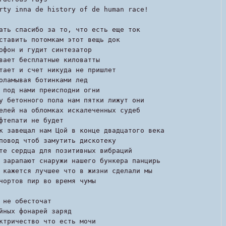
rty inna de history of de human race!
ать спасибо за то, что есть еще ток
ставить потомкам этот вещь док
офон и гудит синтезатор
вает бесплатные киловатты
тает и счет никуда не пришлет
оламывая ботинками лед
 под нами преисподни огни
у бетонного пола нам пятки лижут они
елей на обломках искалеченных судеб
фтепати не будет
к завещал нам Цой в конце двадцатого века
повод чтоб замутить дискотеку
те сердца для позитивных вибраций
 зарапают снаружи нашего бункера панцирь
 кажется лучшее что в жизни сделали мы
чортов пир во время чумы
 не обесточат
йных фонарей заряд
ктричество что есть мочи